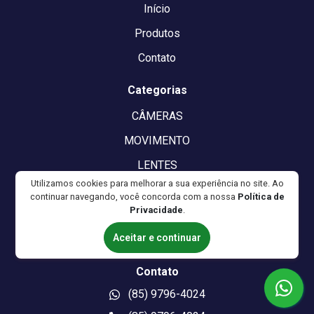
Início
Produtos
Contato
Categorias
CÂMERAS
MOVIMENTO
LENTES
Utilizamos cookies para melhorar a sua experiência no site. Ao
ÁUDIO
continuar navegando, você concorda com a nossa
Política de
Privacidade
.
TRIPÉS
Aceitar e continuar
ILUMINAÇÃO
Contato
(85) 9796-4024