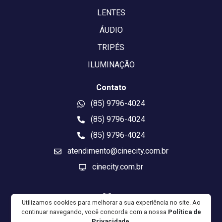
LENTES
ÁUDIO
TRIPÉS
ILUMINAÇÃO
Contato
(85) 9796-4024
(85) 9796-4024
(85) 9796-4024
atendimento@cinecity.com.br
cinecity.com.br
Utilizamos cookies para melhorar a sua experiência no site. Ao
continuar navegando, você concorda com a nossa
Política de
Privacidade
.