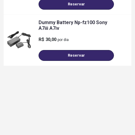
Reservar
Dummy Battery Np-fz100 Sony
A7iii A7iv
R$ 30,00
por dia
Reservar