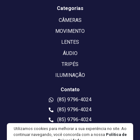
Categorias
CÂMERAS
MOVIMENTO
LENTES
ÁUDIO
TRIPÉS
ILUMINAÇÃO
Contato
(85) 9796-4024
(85) 9796-4024
(85) 9796-4024
Utilizamos cookies para melhorar a sua experiência no site. Ao
atendimento@cinecity.com.br
continuar navegando, você concorda com a nossa
Política de
cinecity.com.br