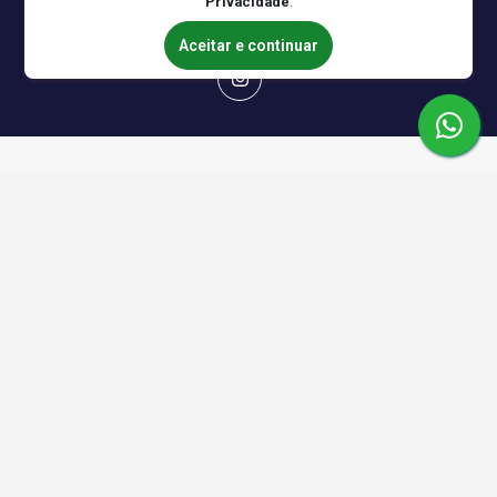
Privacidade
.
Aceitar e continuar
Aluguel de equipamento audiovisual por algumas horas, dias ou por
quanto tempo precisar. Tudo online, prático e rápido para facilitar sua
vida! Faça sua reserva.
Formas de Pagamento
Crédito
Boleto