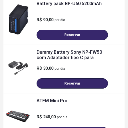
Battery pack BP-U60 5200mAh
R$ 90,00
por dia
Reservar
Dummy Battery Sony NP-FW50
com Adaptador tipo C para
A6000, A6100,6300, A6400,
A6500...
R$ 30,00
por dia
Reservar
ATEM Mini Pro
R$ 240,00
por dia